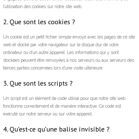
l’utilisation des cookies sur notre site web.
- Supervision de coach
2. Que sont les cookies ?
Bilan de compétences
Conseils RH, RSE et IA
Un cookie est un petit fichier simple envoyé avec les pages de ce site
web et stocké par votre navigateur sur le disque dur de votre
Ils nous font confiance
ordinateur ou d’un autre appareil. Les informations qui y sont
stockées peuvent être renvoyées à nos serveurs ou aux serveurs des
- Testimonials
tierces parties concernées lors d’une visite ultérieure.
- - Témoignage 1 client Iolanda Pedra de Hewlett
3. Que sont les scripts ?
Packard
Un script est un élément de code utilisé pour que notre site web
- - Témoignage 2 client Freddy Robin de Keolis
fonctionne correctement et de manière interactive. Ce code est
exécuté sur notre serveur ou sur votre appareil.
- - Témoignage 3 client Laurent Pellegrin du Ministère
des armées
4. Qu’est-ce qu’une balise invisible ?
- - Témoignage 4 client Ridha Oudjana de Disneyland