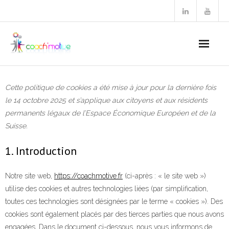
Annabelle Dietrich
Cette politique de cookies a été mise à jour pour la dernière fois
le 14 octobre 2025 et s’applique aux citoyens et aux résidents
Pourquoi nous choisir
permanents légaux de l’Espace Économique Européen et de la
Formations
Suisse.
1. Introduction
Coaching
- Coaching individuel
Notre site web,
https://coachmotive.fr
(ci-après : « le site web »)
utilise des cookies et autres technologies liées (par simplification,
- Qualité de Vie au Travail
toutes ces technologies sont désignées par le terme « cookies »). Des
cookies sont également placés par des tierces parties que nous avons
- Conférences
engagées. Dans le document ci-dessous, nous vous informons de