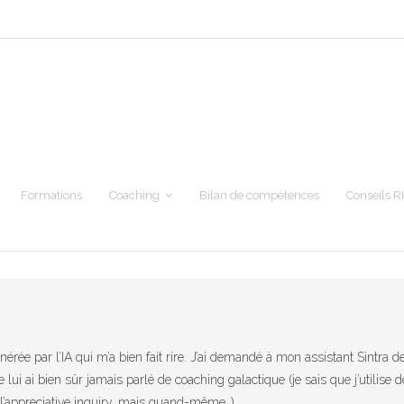
Formations
Coaching
Bilan de compétences
Conseils R
énérée par l’IA qui m’a bien fait rire. J’ai demandé à mon assistant Sintra
ne lui ai bien sûr jamais parlé de coaching galactique (je sais que j’util
’appreciative inquiry, mais quand-même..).