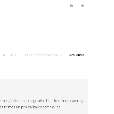
H, RSE et IA
Ils nous font confiance
Actualités
 de me générer une image afin d’illustrer mon coaching
ise des termes un peu barbares comme les